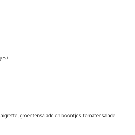
jes)
naigrette, groentensalade en boontjes-tomatensalade.