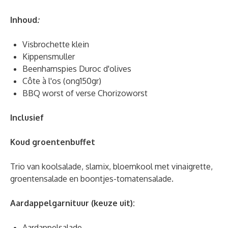
Inhoud
:
Visbrochette klein
Kippensmuller
Beenhamspies Duroc d'olives
Côte à l'os (ong150gr)
BBQ worst of verse Chorizoworst
Inclusief
Koud groentenbuffet
Trio van koolsalade, slamix, bloemkool met vinaigrette,
groentensalade en boontjes-tomatensalade.
Aardappelgarnituur (keuze uit):
Aardappelsalade