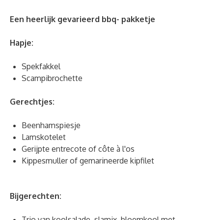
Een heerlijk gevarieerd bbq- pakketje
Hapje:
Spekfakkel
Scampibrochette
Gerechtjes:
Beenhamspiesje
Lamskotelet
Gerijpte entrecote of côte à l'os
Kippesmuller of gemarineerde kipfilet
Bijgerechten:
Trio van koolsalade, slamix, bloemkool met