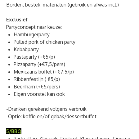
Borden, bestek, materialen (gebruik en afwas incl.)
Exclusief
Partyconcept naar keuze:
Hamburgerparty
Pulled pork of chicken party
Kebabparty
Pastaparty (+€5/p)
Pizzaparty (+€7,5/pers)
Mexicaans buffet (+€7,5/p)
Ribbenfestijn ( €5/p)
Beenham (+€5/pers)
Eigen voorstel kan ook
-Dranken gerekend volgens verbruik
-Optie: koffie en/of gebak/dessertbuffet
5/BBQ
Party all-in, Klassiek, Festival, Klasseslagers, Finesse,