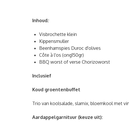
Inhoud
:
Visbrochette klein
Kippensmuller
Beenhamspies Duroc d'olives
Côte à l'os (ong150gr)
BBQ worst of verse Chorizoworst
Inclusief
Koud groentenbuffet
Trio van koolsalade, slamix, bloemkool met vi
Aardappelgarnituur (keuze uit):