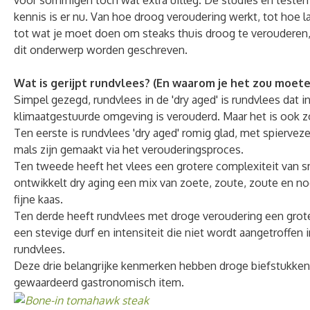
voor sommigen toch wat extra uitleg. De studies en testen 
kennis is er nu. Van hoe droog veroudering werkt, tot hoe 
tot wat je moet doen om steaks thuis droog te verouderen,
dit onderwerp worden geschreven.
Wat is gerijpt rundvlees? (En waarom je het zou moet
Simpel gezegd, rundvlees in de 'dry aged' is rundvlees dat i
klimaatgestuurde omgeving is verouderd. Maar het is ook z
Ten eerste is rundvlees 'dry aged' romig glad, met spierveze
mals zijn gemaakt via het verouderingsproces.
Ten tweede heeft het vlees een grotere complexiteit van sm
ontwikkelt dry aging een mix van zoete, zoute, zoute en no
fijne kaas.
Ten derde heeft rundvlees met droge veroudering een grot
een stevige durf en intensiteit die niet wordt aangetroffen
rundvlees.
Deze drie belangrijke kenmerken hebben droge biefstukken
gewaardeerd gastronomisch item.