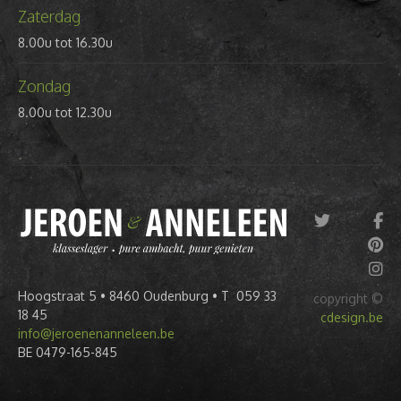
Zaterdag
8.00u tot 16.30u
Zondag
8.00u tot 12.30u
Hoogstraat 5 • 8460 Oudenburg • T 059 33
copyright ©
18 45
cdesign.be
info@jeroenenanneleen.be
BE 0479-165-845