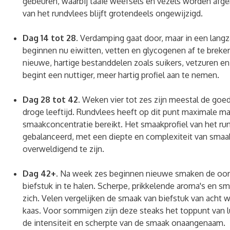
gebeuren, waarbij taaie weefsels en vezels worden afg
van het rundvlees blijft grotendeels ongewijzigd.
Dag 14 tot 28.
Verdamping gaat door, maar in een lan
beginnen nu eiwitten, vetten en glycogenen af ​​te breke
nieuwe, hartige bestanddelen zoals suikers, vetzuren e
begint een nuttiger, meer hartig profiel aan te nemen.
Dag 28 tot 42.
Weken vier tot zes zijn meestal de goed
droge leeftijd. Rundvlees heeft op dit punt maximale ma
smaakconcentratie bereikt. Het smaakprofiel van het ru
gebalanceerd, met een diepte en complexiteit van smaak
overweldigend te zijn.
Dag 42+.
Na week zes beginnen nieuwe smaken de oors
biefstuk in te halen. Scherpe, prikkelende aroma's en 
zich. Velen vergelijken de smaak van biefstuk van acht
kaas. Voor sommigen zijn deze steaks het toppunt van l
de intensiteit en scherpte van de smaak onaangenaam.