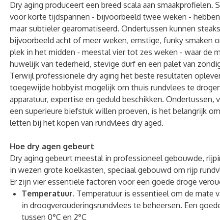
Dry aging produceert een breed scala aan smaakprofielen. S
voor korte tijdspannen - bijvoorbeeld twee weken - hebben 
maar subtieler gearomatiseerd. Ondertussen kunnen steaks 
bijvoorbeeld acht of meer weken, ernstige, funky smaken o
plek in het midden - meestal vier tot zes weken - waar de 
huwelijk van tederheid, stevige durf en een palet van zond
Terwijl professionele dry aging het beste resultaten oplever
toegewijde hobbyist mogelijk om thuis rundvlees te drogen,
apparatuur, expertise en geduld beschikken. Ondertussen,
een superieure biefstuk willen proeven, is het belangrijk 
letten bij het kopen van rundvlees dry aged.
Hoe dry agen
gebeurt
Dry aging gebeurt meestal in professioneel gebouwde, rijpi
in wezen grote koelkasten, speciaal gebouwd om rijp rundv
Er zijn vier essentiële factoren voor een goede droge verou
Temperatuur.
Temperatuur is essentieel om de mate 
in droogverouderingsrundvlees te beheersen. Een goede 
tussen 0°C en 2°C