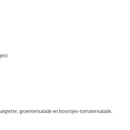
jes)
naigrette, groentensalade en boontjes-tomatensalade.