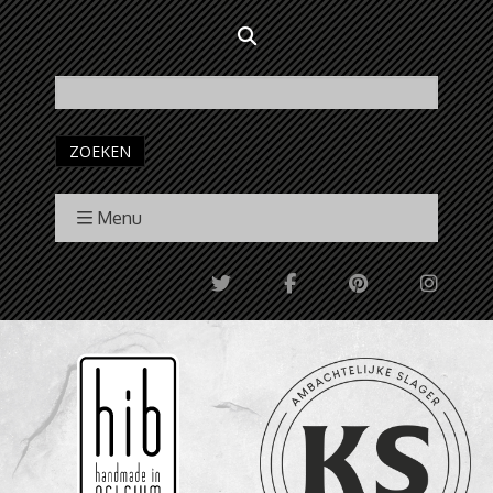
ZOEKEN
Menu