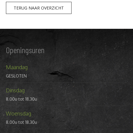
TERUG NAAR OVERZICHT
Openingsuren
Maandag
GESLOTEN
Dinsdag
8.00u tot 18.30u
Woensdag
8.00u tot 18.30u