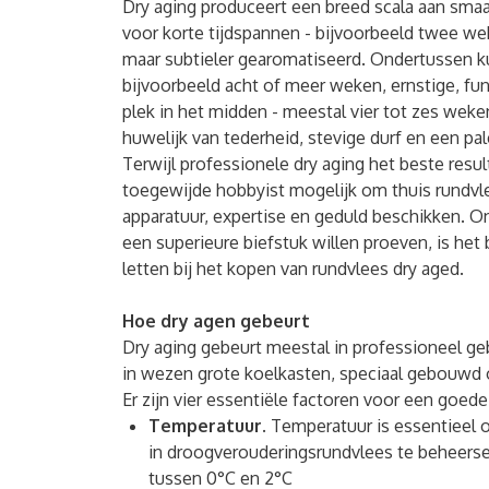
Dry aging produceert een breed scala aan smaa
voor korte tijdspannen - bijvoorbeeld twee we
maar subtieler gearomatiseerd. Ondertussen ku
bijvoorbeeld acht of meer weken, ernstige, fu
plek in het midden - meestal vier tot zes weke
huwelijk van tederheid, stevige durf en een pa
Terwijl professionele dry aging het beste resul
toegewijde hobbyist mogelijk om thuis rundvle
apparatuur, expertise en geduld beschikken. 
een superieure biefstuk willen proeven, is het
letten bij het kopen van rundvlees dry aged.
Hoe dry agen
gebeurt
Dry aging gebeurt meestal in professioneel ge
in wezen grote koelkasten, speciaal gebouwd o
Er zijn vier essentiële factoren voor een goed
Temperatuur.
Temperatuur is essentieel
in droogverouderingsrundvlees te beheersen
tussen 0°C en 2°C