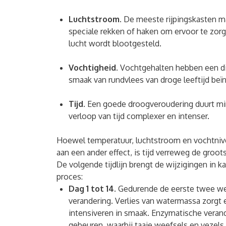
Luchtstroom.
De meeste rijpingskasten m
speciale rekken of haken om ervoor te zorg
lucht wordt blootgesteld.
Vochtigheid.
Vochtgehalten hebben een dir
smaak van rundvlees van droge leeftijd beï
Tijd.
Een goede droogveroudering duurt m
verloop van tijd complexer en intenser.
Hoewel temperatuur, luchtstroom en vochtniv
aan een ander effect, is tijd verreweg de groot
De volgende tijdlijn brengt de wijzigingen in ka
proces:
Dag 1 tot 14.
Gedurende de eerste twee wek
verandering. Verlies van watermassa zorgt e
intensiveren in smaak. Enzymatische veran
gebeuren, waarbij taaie weefsels en vezel