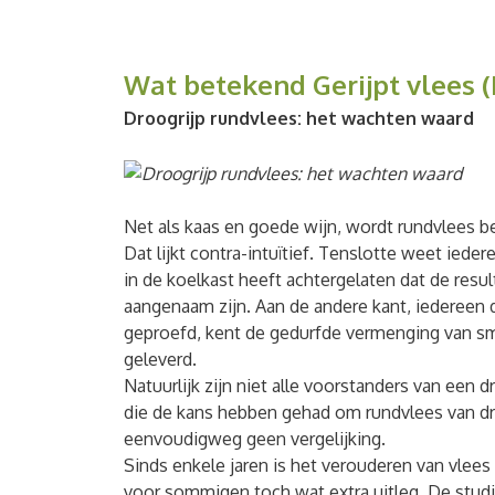
Wat betekend Gerijpt vlees 
Droogrijp rundvlees: het wachten waard
Net als kaas en goede wijn, wordt rundvlees be
Dat lijkt contra-intuïtief. Tenslotte weet iede
in de koelkast heeft achtergelaten dat de resu
aangenaam zijn. Aan de andere kant, iedereen d
geproefd, kent de gedurfde vermenging van s
geleverd.
Natuurlijk zijn niet alle voorstanders van een 
die de kans hebben gehad om rundvlees van drog
eenvoudigweg geen vergelijking.
Sinds enkele jaren is het verouderen van vlee
voor sommigen toch wat extra uitleg. De studie