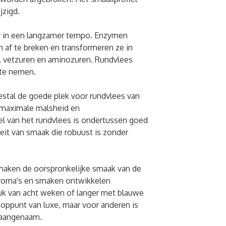
jzigd.
r in een langzamer tempo. Enzymen
af ​​te breken en transformeren ze in
s, vetzuren en aminozuren. Rundvlees
n te nemen.
estal de goede plek voor rundvlees van
t maximale malsheid en
el van het rundvlees is ondertussen goed
eit van smaak die robuust is zonder
aken de oorspronkelijke smaak van de
 aroma's en smaken ontwikkelen
tuk van acht weken of langer met blauwe
oppunt van luxe, maar voor anderen is
naangenaam.