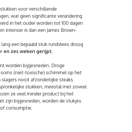
fstukken voor verschillende
agen, wat geen significante verandering
seerd in het ouder worden tot 100 dagen
en intenser is dan een James Brown-
hoe lang een bepaald stuk rundvlees droog
er en zes weken gerijpt.
kant worden bijgesneden. Droge
n soms (niet-toxische) schimmel op het
slagers nooit afzonderlijke steaks
rspronkelijke stukken, meestal met zoveel
ezen ze veel minder product bij het
et zijn bijgesneden, worden de stukjes
p of consumptie.