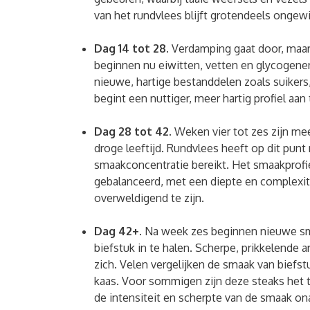
van het rundvlees blijft grotendeels ongewi
Dag 14 tot 28.
Verdamping gaat door, maa
beginnen nu eiwitten, vetten en glycogenen 
nieuwe, hartige bestanddelen zoals suiker
begint een nuttiger, meer hartig profiel aa
Dag 28 tot 42.
Weken vier tot zes zijn me
droge leeftijd. Rundvlees heeft op dit pun
smaakconcentratie bereikt. Het smaakprofi
gebalanceerd, met een diepte en complexit
overweldigend te zijn.
Dag 42+.
Na week zes beginnen nieuwe sm
biefstuk in te halen. Scherpe, prikkelende
zich. Velen vergelijken de smaak van biefs
kaas. Voor sommigen zijn deze steaks het t
de intensiteit en scherpte van de smaak o