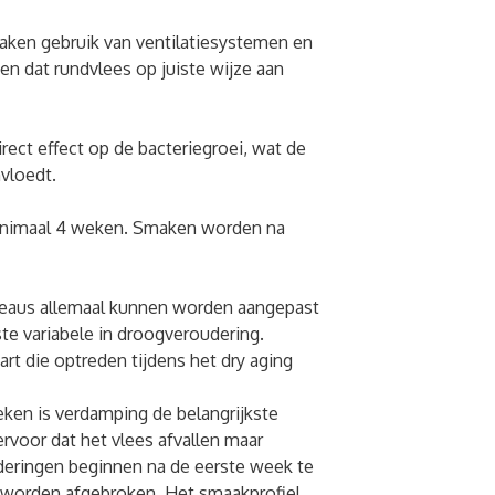
aken gebruik van ventilatiesystemen en
en dat rundvlees op juiste wijze aan
ect effect op de bacteriegroei, wat de
nvloedt.
inimaal 4 weken. Smaken worden na
eaus allemaal kunnen worden aangepast
ste variabele in droogveroudering.
art die optreden tijdens het dry aging
en is verdamping de belangrijkste
rvoor dat het vlees afvallen maar
deringen beginnen na de eerste week te
s worden afgebroken. Het smaakprofiel