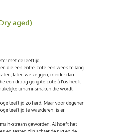
(Dry aged)
ter met de leeftijd.
reen die een entre-cote een week te lang
ltaten, laten we zeggen, minder dan
ie een droog gerijpte cote à l'os heeft
makelijke umami-smaken die wordt
droge leeftijd zo hard. Maar voor degenen
e leeftijd te waarderen, is er
s main-stream geworden. Al hoeft het
s en testen zijn achter de rug en de